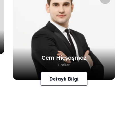
Cem Hiçşaşmaz
Broker
Detaylı Bilgi