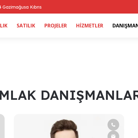
 Gazimağusa Kıbrıs
LIK
SATILIK
PROJELER
HİZMETLER
DANIŞMA
MLAK DANIŞMANLA