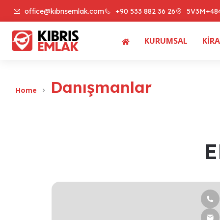
office@kıbrısemlak.com
+90 533 882 36 26
5V3M+484
KURUMSAL
KİRA
Danışmanlar
Home
E