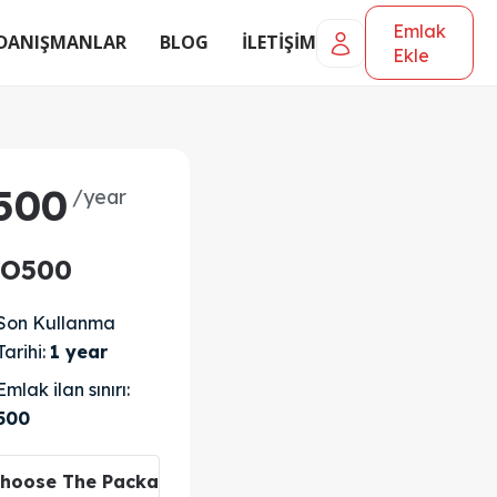
Emlak
DANIŞMANLAR
BLOG
İLETİŞİM
Ekle
500
/year
RO500
Son Kullanma
Tarihi:
1 year
Emlak ilan sınırı:
500
hoose The Package