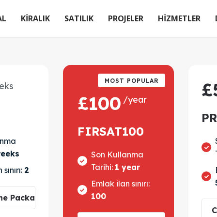
AL
KİRALIK
SATILIK
PROJELER
HİZMETLER
MOST POPULAR
£
eks
£
100
/year
P
FIRSAT100
anma
weeks
Son Kullanma
Tarihi:
1 year
 sınırı:
2
Emlak ilan sınırı:
100
he Package
C