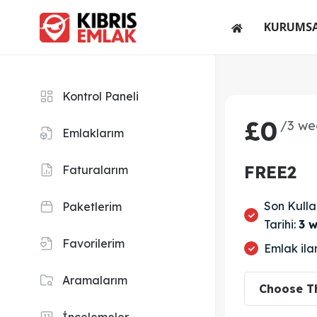
KURUMS
Kontrol Paneli
£
0
/3 we
Emlaklarım
FREE2
Faturalarım
Son Kull
Paketlerim
Tarihi:
3 
Favorilerim
Emlak ilan
Aramalarım
Choose T