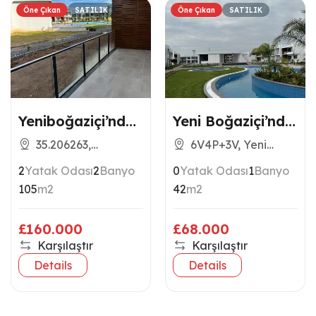
Öne Çıkan
SATILIK
Öne Çıkan
SATILIK
Yeniboğaziçi’nde
Yeni Boğaziçi’nde
Müstakil Tadında
site içinde, beyaz
35.206263,
6V4P+3V, Yeni
Bahçeli 2+1 İster
eşyalı muhteşem
33.888448
Boğaziçi 99680
2
Yatak Odası
2
Banyo
0
Yatak Odası
1
Banyo
misiniz?
stüdyo!
105
m2
42
m2
£160.000
£68.000
Karşılaştır
Karşılaştır
Details
Details