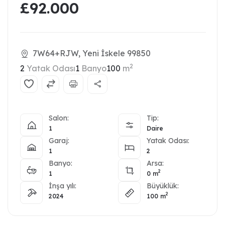
£92.000
7W64+RJW, Yeni İskele 99850
2
2
Yatak Odası
1
Banyo
100
m
Salon:
Tip:
1
Daire
Garaj:
Yatak Odası:
1
2
Banyo:
Arsa:
2
1
0
m
İnşa yılı:
Büyüklük:
2
2024
100
m