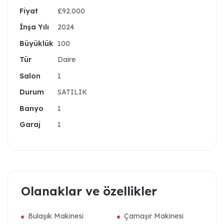
Fiyat
£92.000
🛋️ Daire Özellikleri:
İnşa Yılı
2024
2+1 geniş kullanım alanı
Büyüklük
100
Ferah ve
büyük balkon
Tür
Daire
Full eşyalı, tüm detaylar düşünülmüş
Salon
1
Kiraya verilmeye veya oturuma hazır
Durum
SATILIK
Banyo
1
💸 Fiyat Avantajı:
Garaj
1
KDV, Trafo ve Sözleşme Bedeli Dahil!
📌 Ekstra masraf yok
💰 “Muhteşem fiyat, muhteşem fırsat”
Olanaklar ve özellikler
📍
İskele Long Beach – Kuzey Kıbrıs’ın en
gözde lokasyonu
Bulaşık Makinesi
Çamaşır Makinesi