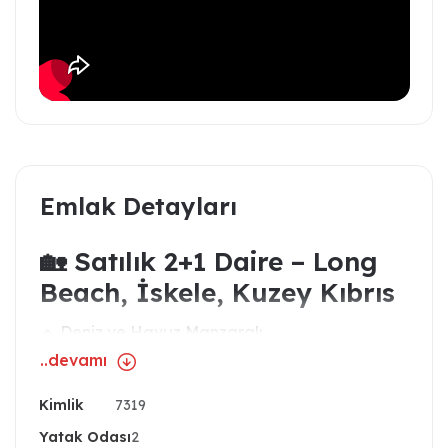
Emlak Detayları
🏡 Satılık 2+1 Daire – Long
Beach, İskele, Kuzey Kıbrıs
🔹
Deniz ve Havuz Manzaralı
..devamı
🔹
Ara Kat – Full Eşyalı – Hemen Taşınmaya
Uygun
Kimlik
7319
🔹
Kiralık Yatırıma da Mükemmel Uygun
Yatak Odası
2