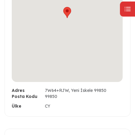
Adres
7W64+RJW, Yeni İskele 99850
Posta Kodu
99850
Ülke
CY